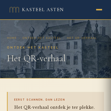
KASTEEL ASTEN
HOME
›
ONTDEK HET KASTEEL
›
HET QR-VERHAAL
ONTDEK HET KASTEEL
Het QR-verhaal
EERST SCANNEN, DAN LEZEN
Het QR-verhaal ontdek je ter plekke.