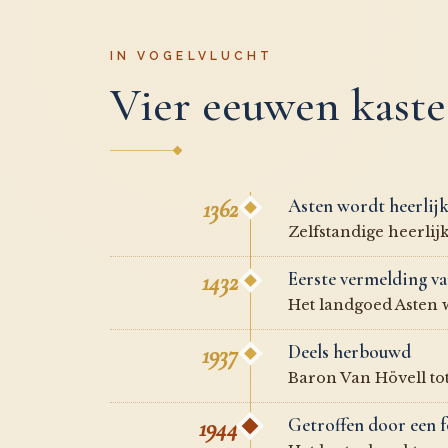
IN VOGELVLUCHT
Vier eeuwen kastee
1362
Asten wordt heerlij
Zelfstandige heerlij
1432
Eerste vermelding va
Het landgoed Asten 
1937
Deels herbouwd
Baron Van Hövell tot
1944
Getroffen door een 