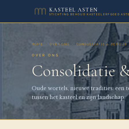
KASTEEL ASTEN
STICHTING BEHOUD KASTEELERFGOED AST
HOME
›
OVER ONS
›
CONSOLIDATIE & BEHOUD
OVER ONS
Consolidatie 
Oude wortels, nieuwe tradities: een 
tussen het kasteel en zijn landschap.