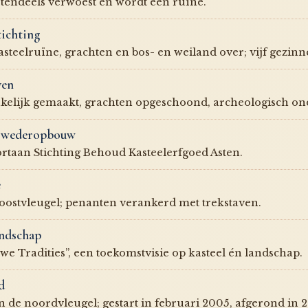
otendeels verwoest en wordt een ruïne.
tichting
steelruïne, grachten en bos- en weiland over; vijf gezin
ven
nkelijk gemaakt, grachten opgeschoond, archeologisch on
an wederopbouw
ortaan Stichting Behoud Kasteelerfgoed Asten.
e
 oostvleugel; penanten verankerd met trekstaven.
andschap
e Tradities”, een toekomstvisie op kasteel én landschap.
d
e noordvleugel; gestart in februari 2005, afgerond in 