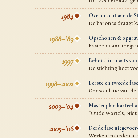
Het kasteel raakt gr
1984
Overdracht aan de S
De barones draagt ka
1988–’89
Opschonen & opgra
Kasteeleiland toega
1997
Behoud in plaats v
De stichting heet vo
1998–2002
Eerste en tweede fas
Consolidatie van de
2003–’04
Masterplan kasteell
“Oude Wortels, Nieuw
2005–’06
Derde fase uitgevoer
Werkzaamheden aan d