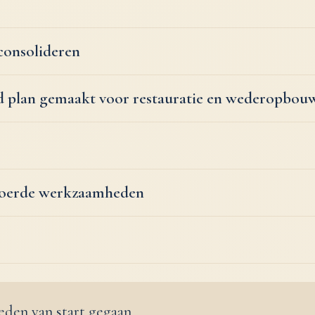
consolideren
rd plan gemaakt voor restauratie en wederopbou
voerde werkzaamheden
eden van start gegaan.