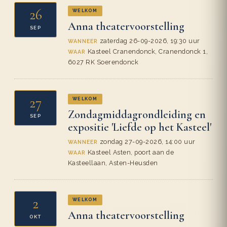
26
WELKOM
Anna theatervoorstelling
SEP
zaterdag 26-09-2026, 19:30 uur
WANNEER
Kasteel Cranendonck, Cranendonck 1,
WAAR
6027 RK Soerendonck
27
WELKOM
Zondagmiddagrondleiding en
SEP
expositie 'Liefde op het Kasteel'
zondag 27-09-2026, 14:00 uur
WANNEER
Kasteel Asten, poort aan de
WAAR
Kasteellaan, Asten-Heusden
2
WELKOM
Anna theatervoorstelling
OKT