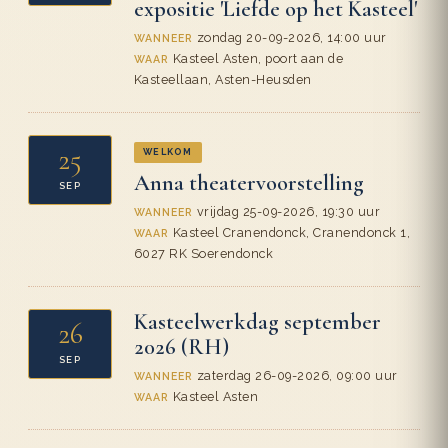
expositie 'Liefde op het Kasteel'
zondag 20-09-2026, 14:00 uur
WANNEER
Kasteel Asten, poort aan de
WAAR
Kasteellaan, Asten-Heusden
25
WELKOM
Anna theatervoorstelling
SEP
vrijdag 25-09-2026, 19:30 uur
WANNEER
Kasteel Cranendonck, Cranendonck 1,
WAAR
6027 RK Soerendonck
Kasteelwerkdag september
26
2026 (RH)
SEP
zaterdag 26-09-2026, 09:00 uur
WANNEER
Kasteel Asten
WAAR